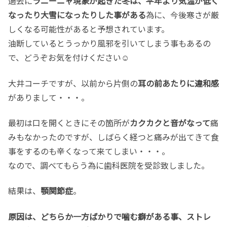
過去に
ラニーニャ現象が起きた冬は、平年より気温が低く
なったり大雪になったりした事がある
為に、今後寒さが厳
しくなる可能性があると予想されています。
油断しているとうっかり風邪を引いてしまう事もあるの
で、どうぞお気を付けください☺
大井コーチですが、以前から片側の
耳の前あたりに違和感
がありまして・・・。
最初は口を開くときにその箇所が
カクカクと音がなって
痛
みもなかったのですが、しばらく経つと痛みが出てきて食
事をするのも辛くなって来てしまい・・・。
なので、調べてもらう為に歯科医院を受診致しました。
結果は、
顎関節症
。
原因は、どちらか一方ばかりで噛む癖がある事、ストレ