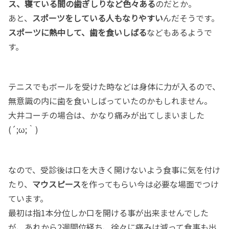
ス、寝ている間の歯ぎしりなど色々ある
のだとか。
あと、
スポーツをしている人もなりやすい
んだそうです。
スポーツに熱中して、歯を食いしばる
などもあるようで
す。
テニスでもボールを受けた時などは身体に力が入るので、
無意識の内に歯を食いしばっていたのかもしれません。
大井コーチの場合は、かなり痛みが出てしまいました
(´;ω;｀)
なので、受診後は口を大きく開けないよう食事に気を付け
たり、
マウスピース
を作ってもらい今は必要な場面でつけ
ています。
最初は指1本分位しか口を開ける事が出来ませんでした
が、あれから2週間位経ち、徐々に痛みは減って食事も出