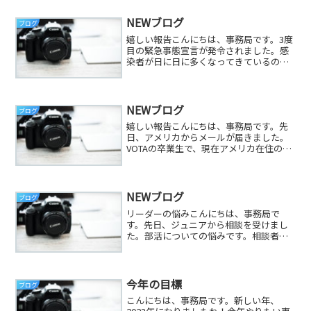
NEWブログ
ブログ
嬉しい報告こんにちは、事務局です。3度
目の緊急事態宣言が発令されました。感
染者が日に日に多くなってきているので
仕方がないと思いつつも、正直、またな
のか・・・と心が折れそう・・・（涙）
でも、ここは我慢のしどころ。感染者が
減っていく事を願いつつ...
NEWブログ
ブログ
嬉しい報告こんにちは、事務局です。先
日、アメリカからメールが届きました。
VOTAの卒業生で、現在アメリカ在住の源
希君。サッカーの試合で優勝したとの
事。おめでと～(^^♪日本にいる頃からサ
ッカーとテニスを両立し、頑張っていま
した！アメリカの学...
NEWブログ
ブログ
リーダーの悩みこんにちは、事務局で
す。先日、ジュニアから相談を受けまし
た。部活についての悩みです。相談者の
彼（ジュニア）は部内で責任ある立場、
みんなの代表で『リーダー』です。部活
内で、「これからの方向性について副リ
ーダーと意見が違っており、...
今年の目標
ブログ
こんにちは、事務局です。新しい年、