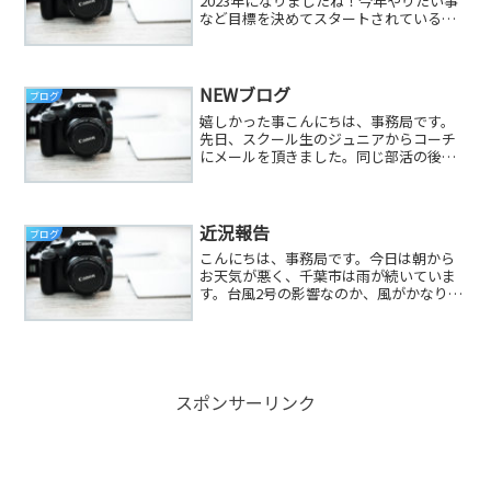
2023年になりましたね！今年やりたい事
など目標を決めてスタートされている方
もいらっしゃるかと思いますが、大井コ
ーチもその1人。今年の目標は決まってい
て、必ず成し遂げると頑張っているとこ
ろです！こういうとこ...
NEWブログ
ブログ
嬉しかった事こんにちは、事務局です。
先日、スクール生のジュニアからコーチ
にメールを頂きました。同じ部活の後輩
が、テニスの事で悩んでいるのでどんな
風に言葉をかけてあげたら良いのかとい
う相談です。何が嬉しかったかという
と、コーチに相談をして来て...
近況報告
ブログ
こんにちは、事務局です。今日は朝から
お天気が悪く、千葉市は雨が続いていま
す。台風2号の影響なのか、風がかなり強
くてまるで嵐のよう・・・💦夕方からさ
らに強くなるようなので、学校からの帰
り、仕事からの帰りには十分気を付けて
ください。先日、メール...
スポンサーリンク