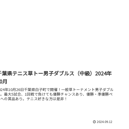
千葉県テニス草トー男子ダブルス（中級）2024年
10月
024年10月26日千葉県白子町で開催！一般草トーナメント男子ダブル
ス。最大5試合、1回戦で負けても優勝チャンスあり、優勝・準優勝ペ
アへの賞品あり。テニス好きな方は是非！
2024.09.12