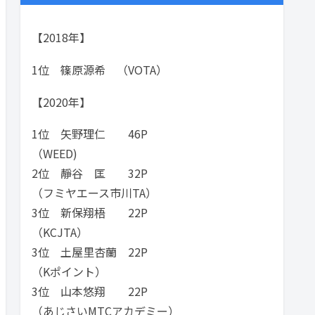
【2018年】
1位 篠原源希 （VOTA）
【2020年】
1位 矢野理仁 46P
（WEED)
2位 靜谷 匡 32P
（フミヤエース市川TA）
3位 新保翔梧 22P
（KCJTA）
3位 土屋里杏蘭 22P
（Kポイント）
3位 山本悠翔 22P
（あじさいMTCアカデミー）