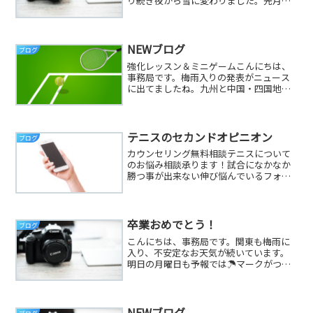
り続き夜から雪に変わりました。先月雪
が降った時よりも少なめでしたが、数セ
ンチくらい積もって・・・⛄夜中大きな
雪が舞い、吹雪いていたので心配しまし
たが、今日はお天気が良く...
NEWブログ
ブログ
強化レッスン＆ミニゲームこんにちは、
事務局です。梅雨入りの発表がニュース
に出てましたね。九州と中国・四国地方
が梅雨入りし、今年は例年より1ヶ月位早
いそうです。関東はいつからなんだろ？
雨の日が多くなるから憂鬱。お洗濯もの
が乾きにくいし・・・こ...
テニスのセカンドオピニオン
ブログ
カウンセリング無料相談テニスについて
のお悩み相談承ります！試合になかなか
勝つ事が出来ない伸び悩んでいるフォー
ムをチェックして欲しい などな
ど・・・ 《1日3名様限定》ご希望の方
は、メールにてお申込み下さい。受付は
こちら ⇒ カウンセリング無...
卒業おめでとう！
ブログ
こんにちは、事務局です。関東も梅雨に
入り、不安定なお天気が続いています。
明日の月曜日も予報では☂マークがつい
ているので、折りたたみ傘など持って行
くことをおすすめします。先日、凌太君
と幸佑君がスクールを卒業されました。2
人とも同じ学年で、現在...
NEWブログ