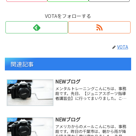
VOTAをフォローする
VOTA
関連記事
NEWブログ
ブログ
メンタルトレーニングこんにちは、事務
局です。先日、【ジュニアスポーツ指導
者講習会】に行ってまいりました。この
日は、スポーツメンタルトレーニング指
導士の先生による講義と実技で6時間の勉
強会となりました。先生は、東海大学院
体育学研究科体育学専攻...
NEWブログ
ブログ
アメリカからのメールこんにちは、事務
局です。昨日の千葉市は、朝から雨が降