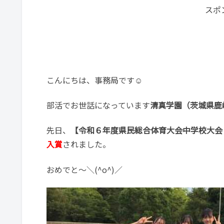
スポ
こんにちは、事務局です☺
部活でお世話になっています
清真学園（茨城県鹿
先日、
【令和６年度県民総合体育大会中学校大会
入賞
されました。
おめでと～＼(^o^)／