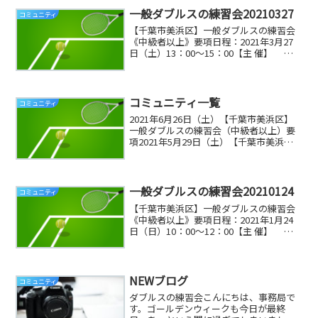
一般ダブルスの練習会20210327
コミュニティ
【千葉市美浜区】一般ダブルスの練習会
《中級者以上》要項日程：2021年3月27
日（土）13：00～15：00【主 催】
ＶＯＴＡ（ヴォタ）【受付】 午後
12：50～ ※当日が天候不良の場合、1 時
間前に決定し HP に掲載。【定 員...
コミュニティ一覧
コミュニティ
2021年6月26日（土）【千葉市美浜区】
一般ダブルスの練習会（中級者以上）要
項2021年5月29日（土）【千葉市美浜
区】一般ダブルスの練習会（中級者以
上）要項終了2021年4月24日（土）【千
葉市美浜区】一般ダブルスの練習会（中
級者以上）...
一般ダブルスの練習会20210124
コミュニティ
【千葉市美浜区】一般ダブルスの練習会
《中級者以上》要項日程：2021年1月24
日（日）10：00～12：00【主 催】
ＶＯＴＡ（ヴォタ）【受付】 午後
9：50～ ※天候不良の場合、1 時間前に決
定し HP に掲載。【定 員】 6...
NEWブログ
コミュニティ
ダブルスの練習会こんにちは、事務局で
す。ゴールデンウィークも今日が最終