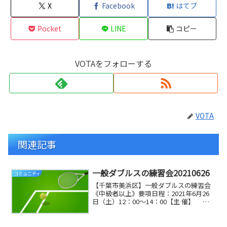
X
Facebook
はてブ
Pocket
LINE
コピー
VOTAをフォローする
VOTA
関連記事
一般ダブルスの練習会20210626
コミュニティ
【千葉市美浜区】一般ダブルスの練習会
《中級者以上》要項日程：2021年6月26
日（土）12：00～14：00【主 催】
ＶＯＴＡ（ヴォタ）【受付】 午後
11：50～ ※当日が天候不良の場合、1 時
間前に決定し HP に掲載。【定 員...