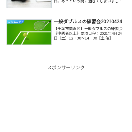
日。あっという間に過ぎてしまいまし
た・・・😢明日からお仕事に戻られる方
も多いかと思いますが、新型コロナウイ
ルスの変異株の感染が広がっているよう
ですので気を付けて下さい。先...
一般ダブルスの練習会20210424
コミュニティ
【千葉市美浜区】一般ダブルスの練習会
《中級者以上》要項日程：2021年4月24
日（土）12：30～14：30【主 催】
ＶＯＴＡ（ヴォタ）【受付】 午後
12：20～ ※当日が天候不良の場合、1 時
間前に決定し HP に掲載。【定 員...
スポンサーリンク