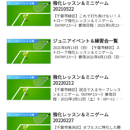
強化レッスン＆ミニゲーム
テニスのイベント＆練習会情報（ジュニア）
20210522
【千葉市緑区】これで打ち負けない！ス
トローク強化レッスン＆ミニゲーム
《NTRP2.5～》要項日程：2021年5月22日
（土）9：00～13：00【主 催】 ＶＯ
ＴＡ（ヴォタ）【受付】 午前 8：50
～ ※天候不良の場合、1 時間前に決...
ジュニアイベント＆練習会一覧
テニスのイベント＆練習会情報（ジュニア）
2021年6月13日（日）【千葉市緑区】ス
トローク強化レッスン＆ミニゲーム
《NTRP2.5～》要項2021年6月13日（日）
【千葉市緑区】ゲーム強化レッスン＆ミ
ニゲーム《NTRP2.5～》要項終了2021年5
月22日（土）【千葉市緑区】スト...
強化レッスン＆ミニゲーム
テニスのイベント＆練習会情報（ジュニア）
20220212
【千葉市緑区】試合で入るサーブレッス
ン＆ミニゲーム《NTRP2.5～》要項日
程：2022年2月12日（土）9：00～11：
00【主 催】 ＶＯＴＡ（ヴォタ）【受
付】 午前 8：50～ ※天候不良の場
合、1 時間前に決定し HP に掲載...
強化レッスン＆ミニゲーム
テニスのイベント＆練習会情報（ジュニア）
20220227
【千葉市美浜区】ダブルスに特化した勝