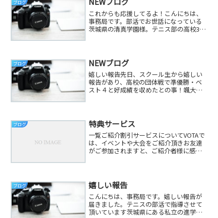
NEWブログ
ブログ
これからも応援してるよ！こんにちは、
事務局です。部活でお世話になっている
茨城県の清真学園様。テニス部の高校3年
生たちが部活を引退し、挨拶に来てくれ
ました。中学、高校と一緒にテニスを頑
張ってきました。長いようでいてあっと
いう間に時間は過ぎてい...
NEWブログ
ブログ
嬉しい報告先日、スクール生から嬉しい
報告があり、高校の団体戦で準優勝・ベ
スト４と好成績を収めたとの事！颯大
君、凌太君、おめでと～！良かったね
(^^)/団体戦は、チームで一致団結するか
らシングルスやダブルスとは違いみんな
で熱くなれるし、より達...
特典サービス
ブログ
一覧ご紹介割引サービスについてVOTAで
は、イベントや大会をご紹介頂きお友達
がご参加されますと、ご紹介者様に感謝
の気持ちと致しまして、次回お申込みの
イベント又は大会の参加費を割引させて
頂きます。割引料：500円※お申込者様
（お友達）の申告が...
嬉しい報告
ブログ
こんにちは、事務局です。嬉しい報告が
届きました。テニスの部活で指導させて
頂いています茨城県にある私立の進学校