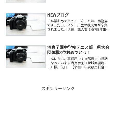
「清真学園高等学校・中学校」様。【令
和5年度全国高等学校総合体育大会テニス
競技水戸地区予選会】で高校生の男子団
体・女子団体で準優勝し...
NEWブログ
ブログ
ご卒業おめでとう！こんにちは、事務局
です。先日、スクール生の颯大君が卒業
されました。現在、颯大君は高校3年生で
受験を控えています。3年生ということも
あり、高校の部活動を無事終えて引退
し、これからは受験に専念するためにス
クールを卒業する事にな...
清真学園中学校テニス部｜県大会
ブログ
団体戦3位おめでとう！
こんにちは、事務局です☺部活でお世話
になっています清真学園（茨城県鹿嶋
市）様。先日、【令和６年度県民総合体
育大会中学校大会 テニス選手権大会
（団体戦）】が行われ、女子が3位に入賞
されました。おめでと～＼(^o^)／清真学
園高等学校・中学校様...
スポンサーリンク