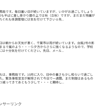
務局です。毎日暑い日が続いていますが、いかがお過ごしでしょう
月も半ばに差し掛かり暦の上では秋（立秋）ですが、まだまだ残暑が
ぐれも体調管理には気を付けて下さい☺先...
日は朝からお天気が悪く、千葉市は雨が続いています。台風2号の影
まるで嵐のよう・・・💦夕方からさらに強くなるようなので、学校
は十分気を付けてください。先日、メール...
ちは、事務局です。10月に入り、日中の暑さも少し和らいで過ごし
た。緊急事態宣言が解除されて今日で一週間。まだ制限はあるもの
減ってきてあともう少しで・・・と期待し...
ンサーリンク