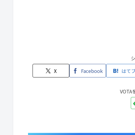
X
Facebook
はて
VOT