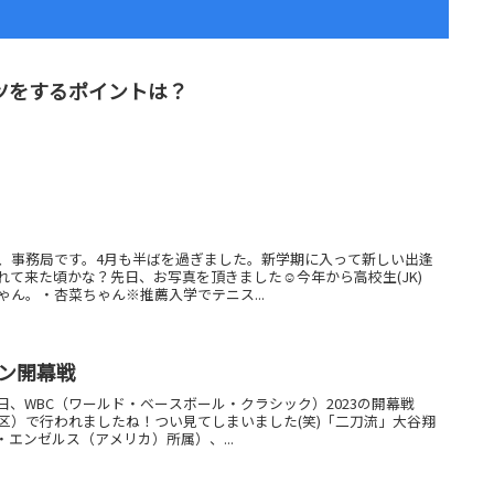
ツをするポイントは？
、事務局です。4月も半ばを過ぎました。新学期に入って新しい出逢
れて来た頃かな？先日、お写真を頂きました☺今年から高校生(JK)
ん。・杏菜ちゃん※推薦入学でテニス...
パン開幕戦
、WBC（ワールド・ベースボール・クラシック）2023の開幕戦
区）で行われましたね！つい見てしまいました(笑)「二刀流」大谷翔
・エンゼルス（アメリカ）所属）、...